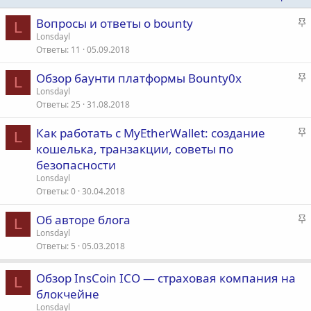
З
Вопросы и ответы о bounty
L
а
Lonsdayl
Ответы
11
05.09.2018
к
р
З
Обзор баунти платформы Bounty0x
е
L
а
Lonsdayl
п
Ответы
25
31.08.2018
к
л
р
е
З
Как работать с MyEtherWallet: создание
е
L
а
кошелька, транзакции, советы по
п
о
к
безопасности
л
р
е
Lonsdayl
е
Ответы
0
30.04.2018
п
о
З
Об авторе блога
л
L
а
е
Lonsdayl
Ответы
5
05.03.2018
к
р
о
е
Обзор InsCoin ICO — страховая компания на
L
п
блокчейне
л
Lonsdayl