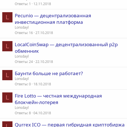
е
Ответы
1
12.11.2018
Pecunio — децентрализованная
о
L
инвестиционная платформа
Lonsdayl
Ответы
16
27.10.2018
LocalCoinSwap — децентрализованный p2p
L
обменник
Lonsdayl
Ответы
24
22.10.2018
Баунти больше не работает?
L
Lonsdayl
Ответы
0
18.10.2018
Fire Lotto — честная международная
L
блокчейн-лотерея
Lonsdayl
Ответы
8
04.10.2018
Qurrex ICO — первая гибридная криптобиржа
L