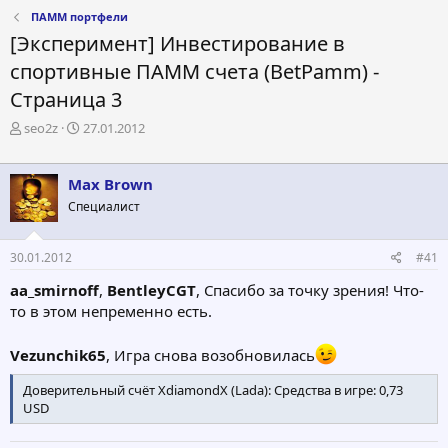
ПАММ портфели
[Эксперимент] Инвестирование в
спортивные ПАММ счета (BetPamm) -
Страница 3
А
Д
seo2z
27.01.2012
в
а
т
т
о
а
Max Brown
р
н
Специалист
т
а
е
ч
м
а
30.01.2012
#41
ы
л
а
aa_smirnoff
,
BentleyCGT
, Спасибо за точку зрения! Что-
то в этом непременно есть.
Vezunchik65
, Игра снова возобновилась
Доверительный счёт XdiamondX (Lada): Средства в игре: 0,73
USD