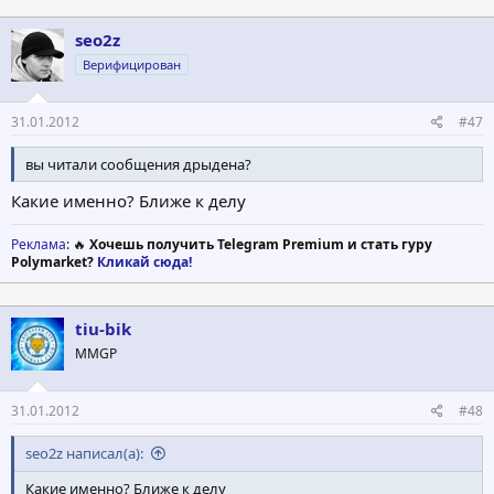
seo2z
Верифицирован
31.01.2012
#47
вы читали сообщения дрыдена?
Какие именно? Ближе к делу
Реклама
: 🔥
Хочешь получить Telegram Premium и стать гуру
Polymarket?
Кликай сюда!
tiu-bik
MMGP
31.01.2012
#48
seo2z написал(а):
Какие именно? Ближе к делу