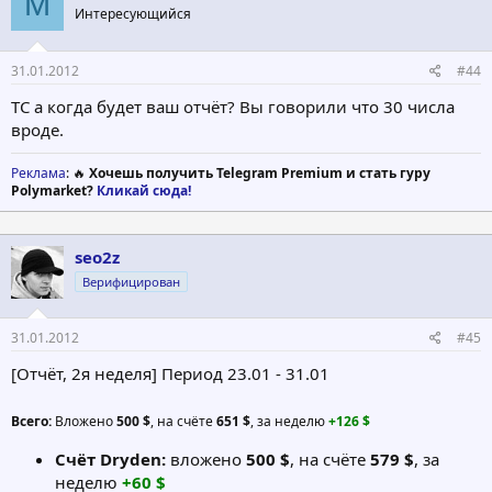
М
Интересующийся
31.01.2012
#44
ТС а когда будет ваш отчёт? Вы говорили что 30 числа
вроде.
Реклама
: 🔥
Хочешь получить Telegram Premium и стать гуру
Polymarket?
Кликай сюда!
seo2z
Верифицирован
31.01.2012
#45
[Отчёт, 2я неделя] Период 23.01 - 31.01
Всего:
Вложено
500 $
, на счёте
651 $
, за неделю
+126 $
Счёт Dryden:
вложено
500 $
, на счёте
579 $
, за
неделю
+60 $