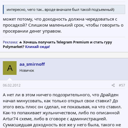
интересно, чего так.. вроде вначале был такой подъемный)
может потому, что доходность должна чередоваться с
просадкой? Слишком маленький срок, чтобы говорить о
просерании денег управом.
Реклама
: 🔥
Хочешь получить Telegram Premium и стать гуру
Polymarket?
Кликай сюда!
aa_smirnoff
A
Новичок
06.02.2012
#57
А нет ли в этом ничего подозрительного, что Драйден
начал минусовать, как только открыл свои ставки? До
этого весь плюс он сделал, не показывая, на что ставил.
Как-то попахивает жульничеством, либо по описанной
Artur74 схеме, либо в сговоре с администрацией.
Сумасшедшая доходность все же у него была, такого не