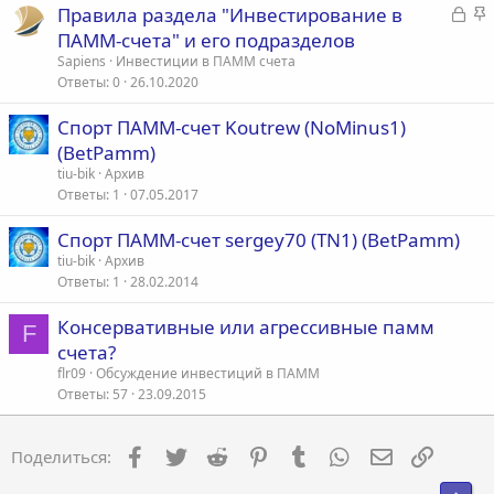
З
З
Правила раздела "Инвестирование в
т
п
а
а
ПАММ-счета" и его подразделов
а
л
к
к
е
Sapiens
Инвестиции в ПАММ счета
р
р
Ответы
0
26.10.2020
ы
е
о
Спорт ПАММ-счет Koutrew (NoMinus1)
т
п
(BetPamm)
а
л
е
tiu-bik
Архив
Ответы
1
07.05.2017
о
Спорт ПАММ-счет sergey70 (TN1) (BetPamm)
tiu-bik
Архив
Ответы
1
28.02.2014
Консервативные или агрессивные памм
F
счета?
flr09
Обсуждение инвестиций в ПАММ
Ответы
57
23.09.2015
Facebook
Twitter
Reddit
Pinterest
Tumblr
WhatsApp
Электронна
Ссылка
Поделиться: