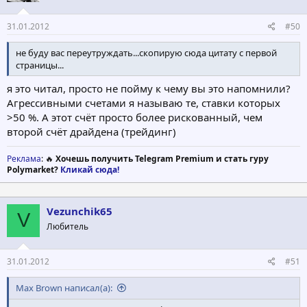
31.01.2012
#50
не буду вас переутруждать...скопирую сюда цитату с первой
страницы...
я это читал, просто не пойму к чему вы это напомнили?
Агрессивными счетами я называю те, ставки которых
>50 %. А этот счёт просто более рискованный, чем
второй счёт драйдена (трейдинг)
Реклама
: 🔥
Хочешь получить Telegram Premium и стать гуру
Polymarket?
Кликай сюда!
Vezunchik65
V
Любитель
31.01.2012
#51
Max Brown написал(а):