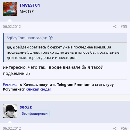
INVEST01
МАСТЕР
06.02.2012
#55
SgPayCom написал(а):
да, Драйден срет весь бюджет уже в последнее время. За
последние 5 дней, только один день в плюсе был, остальные
дни только теряет деньги инвесторов
интересно, чего так.. вроде вначале был такой
подъемный)
Реклама
: 🔥
Хочешь получить Telegram Premium и стать гуру
Polymarket?
Кликай сюда!
seo2z
Верифицирован
06.02.2012
#56