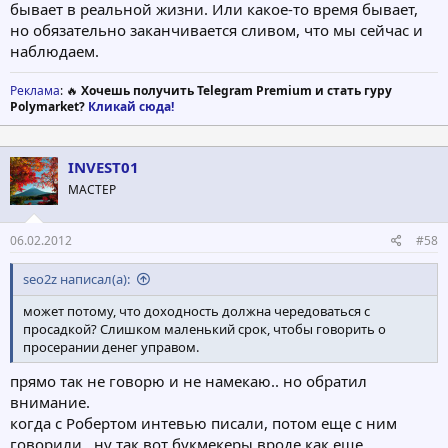
бывает в реальной жизни. Или какое-то время бывает,
но обязательно заканчивается сливом, что мы сейчас и
наблюдаем.
Реклама
: 🔥
Хочешь получить Telegram Premium и стать гуру
Polymarket?
Кликай сюда!
INVEST01
МАСТЕР
06.02.2012
#58
seo2z написал(а):
может потому, что доходность должна чередоваться с
просадкой? Слишком маленький срок, чтобы говорить о
просерании денег управом.
прямо так не говорю и не намекаю.. но обратил
внимание.
когда с Робертом интевью писали, потом еще с ним
говорили.. ну так вот букмекеры вроде как еще