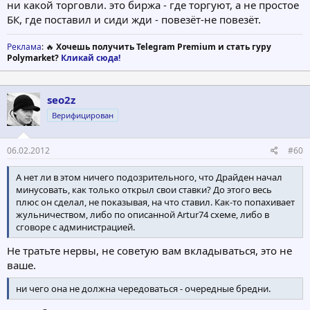
ни какой торговли. это биржа - где торгуют, а не простое
БК, где поставил и сиди жди - повезёт-не повезёт.
Реклама
: 🔥
Хочешь получить Telegram Premium и стать гуру
Polymarket?
Кликай сюда!
seo2z
Верифицирован
06.02.2012
#60
А нет ли в этом ничего подозрительного, что Драйден начал
минусовать, как только открыл свои ставки? До этого весь
плюс он сделал, не показывая, на что ставил. Как-то попахивает
жульничеством, либо по описанной Artur74 схеме, либо в
сговоре с администрацией.
Не тратьте нервы, не советую вам вкладываться, это не
ваше.
ни чего она не должна чередоваться - очередные бредни.