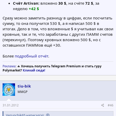
Счёт Artivan:
вложено
30 $
, на счёте
72 $
, за
неделю
+42 $
Сразу можно заметить разницу в цифрах, если посчитать
сумму, то она получится 530 $, а я написал 500 $ в
итогах. Дело в том, что вложенные $ я учитывал как свои
кровные, так и те, что заработаны с других ПАММ счетов
(перекинул). Поэтому кровных вложено 500 $, но с
оставшихся ПАММов ещё +30.
Более
подробный отчёт
.
Реклама
: 🔥
Хочешь получить Telegram Premium и стать гуру
Polymarket?
Кликай сюда!
tiu-bik
MMGP
31.01.2012
#46
Vezunchik65 написал(а):