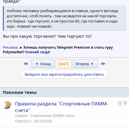
правда?
любому человеку разбирающимся в ставках, одного взгляда
достаточно, чтоб понять - там не ведется ни какой торговли.
это биржа - где торгуют, а не простое БК, где поставил и сиди
жди - повезёт-не повезёт.
Вы про какую торговлю? Чем торгуют то?
Реклама
: 🔥
Хочешь получить Telegram Premium и стать гуру
Polymarket?
Кликай сюда!
First
Last
Назад
3 из 5
Вперёд
Войдите или зарегистрируйтесь для ответа.
Похожие темы
З
З
Правила раздела "Спортивные ПАММ-
а
а
счета"
к
к
Sapiens
Спортивные ПАММ-счета
р
р
Ответы
0
26.10.2020
ы
е