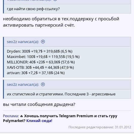
где найти свою реф-ссылку?
необходимо обратиться в тех.поддержку с просьбой
активировать партнерский счёт.
seo2z написал(а):
Dryden: 300$ +19,7$ = 319,68$ (6,5 %)
Maximbet: 100$ +19,6$ = 119,55$ (19,5 %)
MILLIONER: 40$ +23$ = 63,06$ (57,6 %)
XAVI-OTB: 30$ +44,4$ = 44,36$ (47,9 %)
artivan: 30$ +7,2$ = 37,18$ (24 %)
seo2z написал(а):
их статистикой и стратегиями. Последние 3 - агрессивные
вы читали сообщения дрыдена?
Реклама
: 🔥
Хочешь получить Telegram Premium и стать гуру
Polymarket?
Кликай сюда!
Последнее редактирование:
31.01.2012