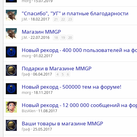
morg
15.07.2019
"Спасибо", "УГ" и платные благодарности
J.M.
18.02.2017
21
22
23
Магазин MMGP
J.M.
22.07.2016
18
19
20
Новый рекорд - 400 000 пользователей на ф
morg
01.02.2017
Подарки в Магазине MMGP
Граф
06.04.2017
4
5
6
Новый рекорд - 500000 тем на форуме!
morg
18.11.2017
Новый рекорд - 12 000 000 сообщений на фо
BiziAlen
11.08.2017
Ваши товары в магазине MMGP
Граф
25.05.2017