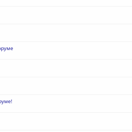
оруме
руме!