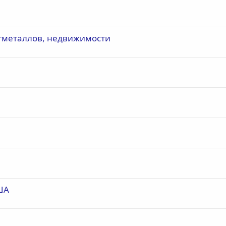
агметаллов, недвижимости
ША