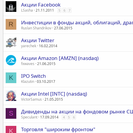
Акции Facebook
LSasha
21.11.2011
5
6
7
Инвестиции в фонды акций, облигаций, др
R
Ruslan Shandrikov
27.06.2015
Акции Twitter
yarechek
16.02.2014
Акции Amazon [AMZN] (nasdaq)
fxwaves
21.06.2015
IPO Switch
K
Klazutin
03.10.2017
Акции Intel [INTC] (nasdaq)
VictorSamus
21.05.2015
Дивиденды на акции на фондовом рынке С
S
Speculant
17.09.2014
4
5
6
Торговля "широким фронтом"
K