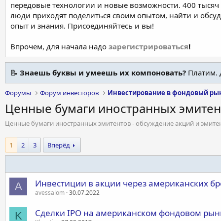
передовые технологии и новые возможности. 400 тысяч 
люди приходят поделиться своим опытом, найти и обсу
опыт и знания. Присоединяйтесь и вы!
Впрочем, для начала надо
зарегистрироваться
!
📝
Знаешь буквы и умеешь их компоновать?
Платим. 
Форумы
Форум инвесторов
Инвестирование в фондовый ры
Ценные бумаги иностранных эмитен
Ценные бумаги иностранных эмитентов - обсуждение акций и эмите
1
2
3
Вперёд
Инвестиции в акции через американских б
A
avessalom
30.07.2022
Сделки IPO на американском фондовом рын
K