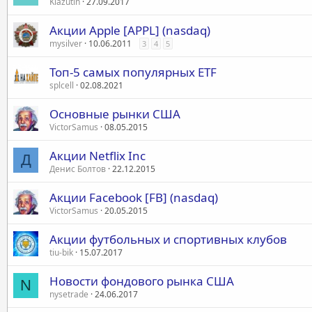
Klazutin
27.09.2017
Акции Apple [APPL] (nasdaq)
mysilver
10.06.2011
3
4
5
Топ-5 самых популярных ETF
splcell
02.08.2021
Основные рынки США
VictorSamus
08.05.2015
Акции Netflix Inc
Д
Денис Болтов
22.12.2015
Акции Facebook [FB] (nasdaq)
VictorSamus
20.05.2015
Акции футбольных и спортивных клубов
tiu-bik
15.07.2017
Новости фондового рынка США
N
nysetrade
24.06.2017