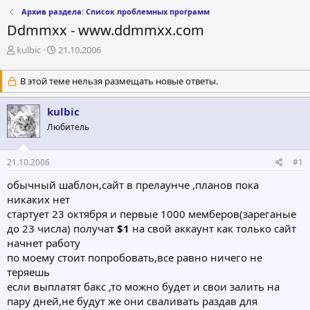
Архив раздела: Список проблемных программ
Ddmmxx - www.ddmmxx.com
А
Д
kulbic
21.10.2006
в
а
т
т
В этой теме нельзя размещать новые ответы.
о
а
р
н
kulbic
т
а
е
ч
Любитель
м
а
ы
л
а
21.10.2006
#1
обычный шаблон,сайт в прелаунче ,планов пока
никаких нет
стартует 23 октября и первые 1000 мемберов(зареганые
до 23 числа) получат
$1
на свой аккаунт как только сайт
начнет работу
по моему стоит попробовать,все равно ничего не
теряешь
если выплатят бакс ,то можно будет и свои залить на
пару дней,не будут же они сваливать раздав для