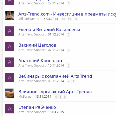
Arts Trend Support
27.11.2014
2
Arts-Trend.com - Инвестиции в предметы иск
Millioninvestor
16.04.2014
48
49
50
Елена и Виталий Васильевы
A
Arts Trend Support
01.12.2014
2
Василий Цаголов
A
Arts Trend Support
07.11.2014
2
Анатолий Криволап
A
Arts Trend Support
10.11.2014
2
Вебинары с компанией Arts Trend
A
Arts Trend Support
03.11.2014
2
3
Влияние курса акций Артс-Тренда
McBurger
13.11.2014
4
5
6
Степан Рябченко
A
Arts Trend Support
16.03.2015