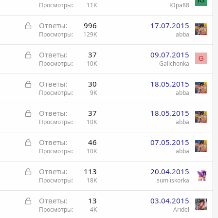
Ю
а
Просмотры
11K
Юра88
к
З
Ответы
996
17.07.2015
р
а
Просмотры
129K
abba
ы
к
т
З
Ответы
37
09.07.2015
р
а
G
а
Просмотры
10K
Gallchonka
ы
к
т
З
Ответы
30
18.05.2015
р
а
а
Просмотры
9K
abba
ы
к
т
З
Ответы
37
18.05.2015
р
а
а
Просмотры
10K
abba
ы
к
т
З
Ответы
46
07.05.2015
р
а
а
Просмотры
10K
abba
ы
к
т
З
Ответы
113
20.04.2015
р
а
а
Просмотры
18K
sum iskorka
ы
к
т
З
Ответы
13
03.04.2015
р
а
а
Просмотры
4K
Aridel
ы