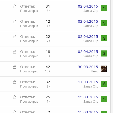
к
т
З
Ответы
31
02.04.2015
р
а
S
а
Просмотры
8K
Sansa Clip
ы
к
т
З
Ответы
12
02.04.2015
р
а
S
а
Просмотры
4K
Sansa Clip
ы
к
т
З
Ответы
22
02.04.2015
р
а
S
а
Просмотры
7K
Sansa Clip
ы
к
т
З
Ответы
18
02.04.2015
р
а
S
а
Просмотры
5K
Sansa Clip
ы
к
т
З
Ответы
42
30.03.2015
р
а
а
Просмотры
10K
Flexo
ы
к
т
З
Ответы
32
17.03.2015
р
а
S
а
Просмотры
8K
Sansa Clip
ы
к
т
З
Ответы
25
15.03.2015
р
а
S
а
Просмотры
7K
Sansa Clip
ы
к
т
З
Ответы
2
15.03.2015
р