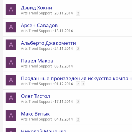
Дэвид Хокни
A
Arts Trend Support
20.11.2014
2
Арсен Савадов
A
Arts Trend Support
13.11.2014
Альберто Джакометти
A
Arts Trend Support
24.11.2014
2
Павел Маков
A
Arts Trend Support
08.12.2014
Проданные произведения искусства компа
A
Arts Trend Support
01.12.2014
2
3
Олег Тистол
A
Arts Trend Support
17.11.2014
2
Макс Витык
A
Arts Trend Support
04.12.2014
2
Николай Маценко