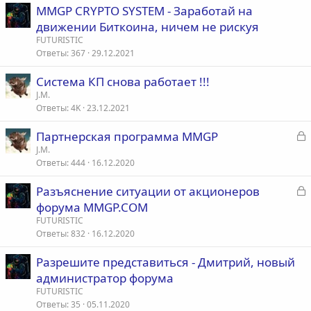
MMGP CRYPTO SYSTEM - Заработай на
движении Биткоина, ничем не рискуя
FUTURISTIC
Ответы
367
29.12.2021
Система КП снова работает !!!
J.M.
Ответы
4K
23.12.2021
З
Партнерская программа MMGP
а
J.M.
Ответы
444
16.12.2020
к
р
З
Разъяснение ситуации от акционеров
а
форума MMGP.COM
т
к
FUTURISTIC
а
р
Ответы
832
16.12.2020
Разрешите представиться - Дмитрий, новый
т
администратор форума
а
FUTURISTIC
Ответы
35
05.11.2020