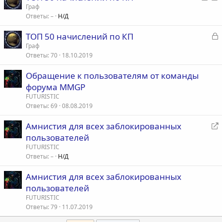
а
е
Граф
а
Ответы
–
Н/Д
к
р
р
е
З
ТОП 50 начислений по КП
ы
а
а
Граф
т
д
Ответы
70
18.10.2019
к
а
р
р
е
Обращение к пользователям от команды
с
форума MMGP
т
а
FUTURISTIC
а
ц
Ответы
69
08.08.2019
я
Амнистия для всех заблокированных
е
пользователей
р
FUTURISTIC
е
Ответы
–
Н/Д
а
Амнистия для всех заблокированных
д
пользователей
р
е
FUTURISTIC
Ответы
79
11.07.2019
с
а