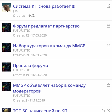
р
Система КП снова работает !!!
я
е
J.M.
т
Ответы
–
Н/Д
р
а
е
З
Форум предлагает партнерство
а
а
FUTURISTIC
д
Ответы
12
17.05.2020
к
р
р
е
З
Набор кураторов в команду MMGP
с
а
FUTURISTIC
т
а
Ответы
89
16.03.2020
к
а
ц
р
Правила форума
я
FUTURISTIC
т
Ответы
19
16.03.2020
а
З
MMGP объявляет набор в команду
а
модераторов
к
FUTURISTIC
р
Ответы
2
11.11.2019
З
ТОП 50 начислений по КП
т