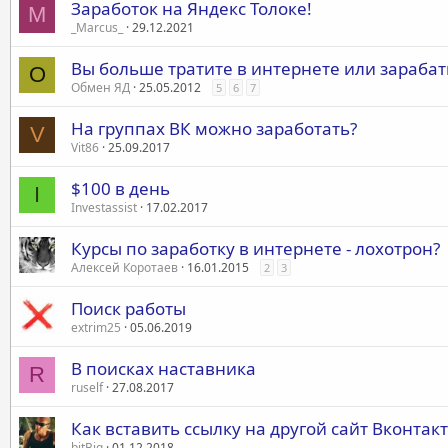
Заработок на Яндекс Толоке!
M
_Marcus_
29.12.2021
Вы больше тратите в интернете или зараба
О
Обмен ЯД
25.05.2012
5
6
7
На группах ВК можно заработать?
V
Vit86
25.09.2017
$100 в день
I
Investassist
17.02.2017
Курсы по заработку в интернете - лохотрон?
Алексей Коротаев
16.01.2015
2
3
Поиск работы
extrim25
05.06.2019
В поисках наставника
R
ruself
27.08.2017
Как вставить ссылку на другой сайт Вконтакт
bitBig
01.12.2018