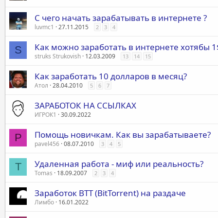
С чего начать зарабатывать в интернете ?
luvmc1
27.11.2015
2
3
4
Как можно заработать в интернете хотябы 1
S
struks Strukovish
12.03.2009
13
14
15
Как заработать 10 долларов в месяц?
Атол
28.04.2010
5
6
7
ЗАРАБОТОК НА ССЫЛКАХ
ИГРОК1
30.09.2022
Помощь новичкам. Как вы зарабатываете?
P
pavel456
08.07.2010
3
4
5
Удаленная работа - миф или реальность?
T
Tomas
18.09.2007
2
3
4
Заработок BTT (BitTorrent) на раздаче
Лимбо
16.01.2022