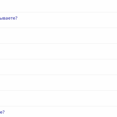
тываете?
е?