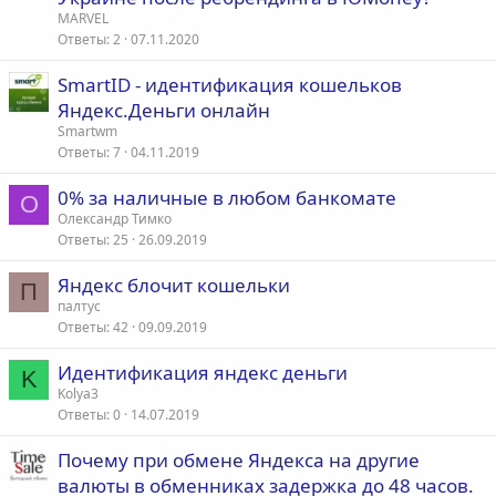
п
MARVEL
р
Ответы
2
07.11.2020
о
SmartID - идентификация кошельков
с
Яндекс.Деньги онлайн
Smartwm
Ответы
7
04.11.2019
0% за наличные в любом банкомате
О
Олександр Тимко
Ответы
25
26.09.2019
Яндекс блочит кошельки
П
палтус
Ответы
42
09.09.2019
Идентификация яндекс деньги
K
Kolya3
Ответы
0
14.07.2019
Почему при обмене Яндекса на другие
валюты в обменниках задержка до 48 часов.