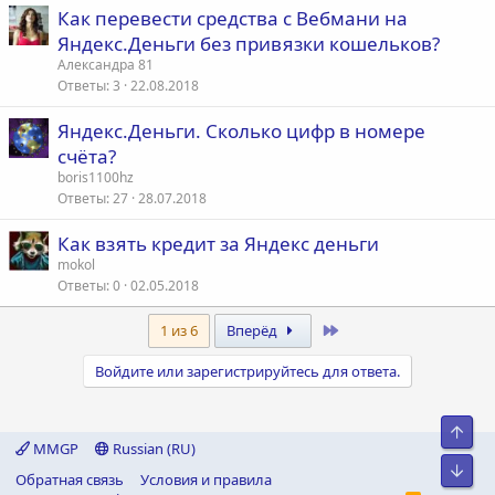
Как перевести средства с Вебмани на
Яндекс.Деньги без привязки кошельков?
Александра 81
Ответы
3
22.08.2018
Яндекс.Деньги. Сколько цифр в номере
счёта?
boris1100hz
Ответы
27
28.07.2018
Как взять кредит за Яндекс деньги
mokol
Ответы
0
02.05.2018
Last
1 из 6
Вперёд
Войдите или зарегистрируйтесь для ответа.
Свер
MMGP
Russian (RU)
Сниз
Обратная связь
Условия и правила