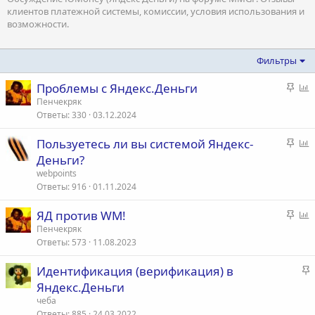
клиентов платежной системы, комиссии, условия использования и
возможности.
Фильтры
З
Проблемы с Яндекс.Деньги
а
п
Пенчекряк
Ответы
330
03.12.2024
к
р
р
о
З
Пользуетесь ли вы системой Яндекс-
е
с
а
п
Деньги?
п
к
р
webpoints
л
р
о
Ответы
916
01.11.2024
е
е
с
н
З
ЯД против WM!
п
о
а
п
Пенчекряк
л
Ответы
573
11.08.2023
к
р
е
р
о
н
З
Идентификация (верификация) в
е
с
о
а
Яндекс.Деньги
п
к
чеба
л
р
Ответы
885
24.03.2022