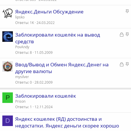
е
е
н
З
Яндекс.Деньги Обсуждение
п
о
а
lipsko
л
Ответы
1K
24.03.2022
к
е
р
З
З
Заблокировали кошелёк на вывод
е
о
а
а
средств
п
к
к
PovAndy
л
р
р
Ответы
8
11.05.2009
е
ы
е
З
З
Ввод/Вывод и Обмен Яндекс.Денег на
т
п
о
а
а
другие валюты
а
л
к
к
е
mysilver
р
р
Ответы
0
28.02.2009
ы
е
о
т
п
Заблокировали кошелёк
P
а
л
Prison
е
Ответы
1
12.11.2024
Яндекс кошелек (ЯД) достоинства и
о
D
недостатки. Яндекс деньги скорее хорошо