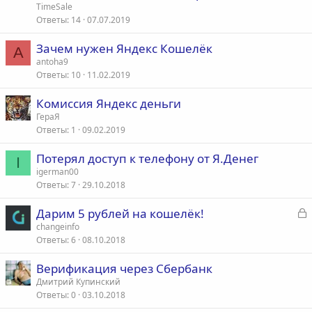
TimeSale
Ответы
14
07.07.2019
Зачем нужен Яндекс Кошелёк
A
antoha9
Ответы
10
11.02.2019
Комиссия Яндекс деньги
ГераЯ
Ответы
1
09.02.2019
Потерял доступ к телефону от Я.Денег
I
igerman00
Ответы
7
29.10.2018
З
Дарим 5 рублей на кошелёк!
а
changeinfo
Ответы
6
08.10.2018
к
р
Верификация через Сбербанк
Дмитрий Купинский
т
Ответы
0
03.10.2018
а