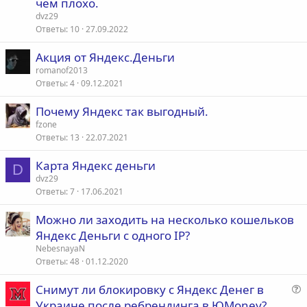
чем плохо.
dvz29
Ответы
10
27.09.2022
Акция от Яндекс.Деньги
romanof2013
Ответы
4
09.12.2021
Почему Яндекс так выгодный.
fzone
Ответы
13
22.07.2021
Карта Яндекс деньги
D
dvz29
Ответы
7
17.06.2021
Можно ли заходить на несколько кошельков
Яндекс Деньги с одного IP?
NebesnayaN
Ответы
48
01.12.2020
Снимут ли блокировку с Яндекс Денег в
о
Украине после ребрендинга в ЮMoney?