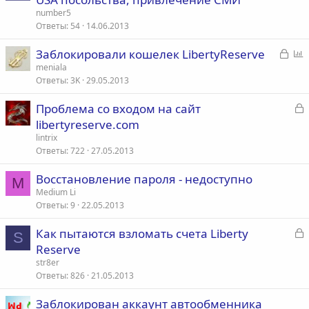
number5
Ответы
54
14.06.2013
З
Заблокировали кошелек LibertyReserve
а
п
meniala
Ответы
3K
29.05.2013
к
р
р
о
З
Проблема со входом на сайт
ы
с
а
libertyreserve.com
т
к
lintrix
а
р
Ответы
722
27.05.2013
Восстановление пароля - недоступно
т
M
Medium Li
а
Ответы
9
22.05.2013
З
Как пытаются взломать счета Liberty
S
а
Reserve
к
str8er
р
Ответы
826
21.05.2013
Заблокирован аккаунт автообменника
т