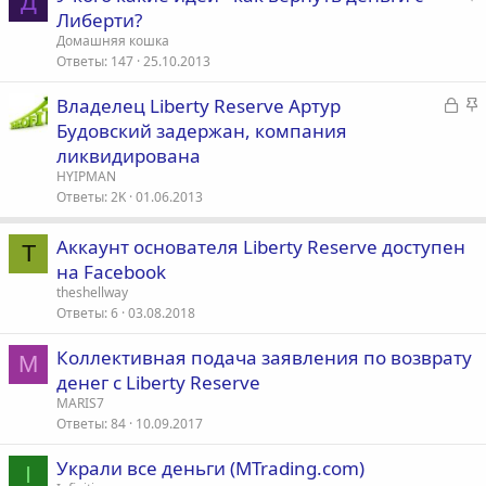
Д
н
а
Либерти?
т
п
о
к
Домашняя кошка
а
л
р
Ответы
147
25.10.2013
е
е
З
З
Владелец Liberty Reserve Артур
п
о
а
а
Будовский задержан, компания
л
к
к
е
ликвидирована
р
р
HYIPMAN
ы
е
о
Ответы
2K
01.06.2013
т
п
а
л
Аккаунт основателя Liberty Reserve доступен
T
е
на Facebook
theshellway
о
Ответы
6
03.08.2018
Коллективная подача заявления по возврату
M
денег с Liberty Reserve
MARIS7
Ответы
84
10.09.2017
Украли все деньги (MTrading.com)
I