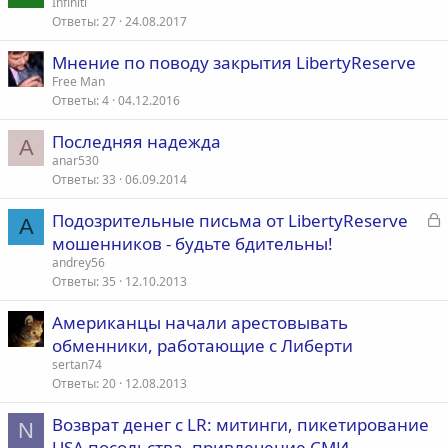
Infiniti
Ответы
27
24.08.2017
Мнение по поводу закрытия LibertyReserve
Free Man
Ответы
4
04.12.2016
Последняя надежда
A
anar530
Ответы
33
06.09.2014
З
Подозрительные письма от LibertyReserve
A
а
мошенников - будьте бдительны!
к
andrey56
р
Ответы
35
12.10.2013
Американцы начали арестовывать
т
обменники, работающие с Либерти
а
sertan74
Ответы
20
12.08.2013
Возврат денег с LR: митинги, пикетирование
N
USA посольства, привлечение СМИ