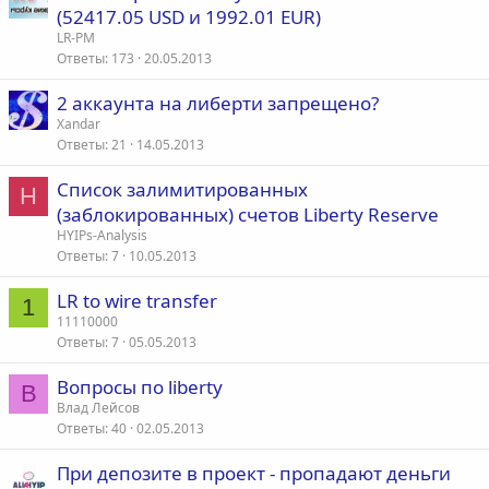
(52417.05 USD и 1992.01 EUR)
а
LR-PM
Ответы
173
20.05.2013
2 аккаунта на либерти запрещено?
Xandar
Ответы
21
14.05.2013
Список залимитированных
H
(заблокированных) счетов Liberty Reserve
HYIPs-Analysis
Ответы
7
10.05.2013
LR to wire transfer
1
11110000
Ответы
7
05.05.2013
Вопросы по liberty
В
Влад Лейсов
Ответы
40
02.05.2013
При депозите в проект - пропадают деньги