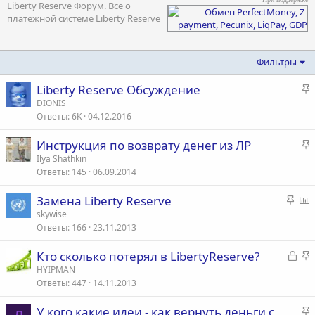
Liberty Reserve Форум. Все о
платежной системе Liberty Reserve
Фильтры
З
Liberty Reserve Обсуждение
а
DIONIS
Ответы
6K
04.12.2016
к
р
З
Инструкция по возврату денег из ЛР
е
а
Ilya Shathkin
п
Ответы
145
06.09.2014
к
л
р
е
З
Замена Liberty Reserve
е
а
п
skywise
п
о
Ответы
166
23.11.2013
к
р
л
р
о
е
З
З
Кто сколько потерял в LibertyReserve?
е
с
а
а
HYIPMAN
п
о
Ответы
447
14.11.2013
к
к
л
р
р
е
З
У кого какие идеи - как вернуть деньги с
ы
е